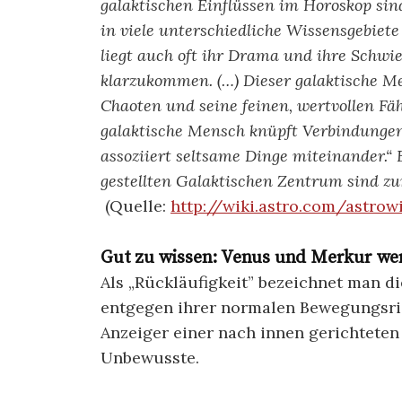
galaktischen Einflüssen im Horoskop sind 
in viele unterschiedliche Wissensgebiete
liegt auch oft ihr Drama und ihre Schwier
klarzukommen. (…) Dieser galaktische 
Chaoten und seine feinen, wertvollen Fä
galaktische Mensch knüpft Verbindunge
assoziiert seltsame Dinge miteinander.“
gestellten Galaktischen Zentrum sind zu
(Quelle:
http://wiki.astro.com/astro
Gut zu wissen: Venus und Merkur we
Als „Rückläufigkeit” bezeichnet man d
entgegen ihrer normalen Bewegungsric
Anzeiger einer nach innen gerichteten 
Unbewusste.