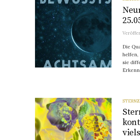
Neum
25.0
Veröffe
Die Qu
helfen,
sie dif
Erkennt
STERNZ
Ster
kont
viels