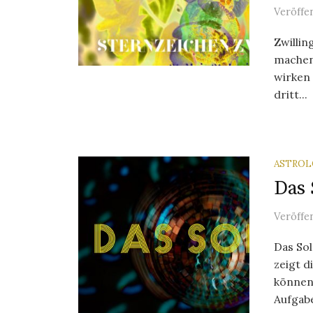
Veröffe
Zwilli
machen
wirken 
dritt...
ASTROL
Das 
Veröffe
Das So
zeigt 
können
Aufgabe 