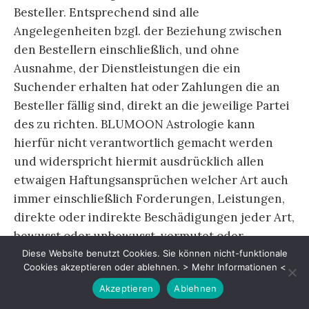
Besteller. Entsprechend sind alle
Angelegenheiten bzgl. der Beziehung zwischen
den Bestellern einschließlich, und ohne
Ausnahme, der Dienstleistungen die ein
Suchender erhalten hat oder Zahlungen die an
Besteller fällig sind, direkt an die jeweilige Partei
des zu richten. BLUMOON Astrologie kann
hierfür nicht verantwortlich gemacht werden
und widerspricht hiermit ausdrücklich allen
etwaigen Haftungsansprüchen welcher Art auch
immer einschließlich Forderungen, Leistungen,
direkte oder indirekte Beschädigungen jeder Art,
bewusst oder unbewusst, vermutet oder
unvermutet, offengelegt oder nicht, in welcher
Diese Website benutzt Cookies. Sie können nicht-funktionale
Cookies akzeptieren oder ablehnen.
> Mehr Informationen <
Art auch immer im Zusammenhang mit den
Akzeptieren
Ablehnen
genannten Angelegenheiten.