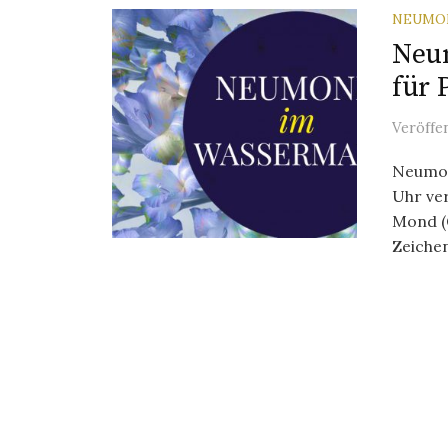
NEUMO
Neu
für 
Veröffe
Neumon
Uhr ver
Mond (
Zeiche