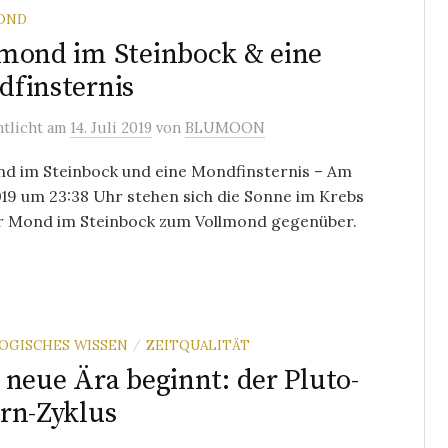
OND
mond im Steinbock & eine
finsternis
ntlicht
am
14. Juli 2019
von
BLUMOON
nd im Steinbock und eine Mondfinsternis – Am
019 um 23:38 Uhr stehen sich die Sonne im Krebs
r Mond im Steinbock zum Vollmond gegenüber.
OGISCHES WISSEN
ZEITQUALITÄT
/
 neue Ära beginnt: der Pluto-
rn-Zyklus