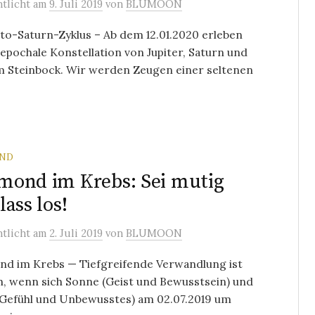
ntlicht
am
9. Juli 2019
von
BLUMOON
to-Saturn-Zyklus – Ab dem 12.01.2020 erleben
 epochale Konstellation von Jupiter, Saturn und
m Steinbock. Wir werden Zeugen einer seltenen
ND
ond im Krebs: Sei mutig
lass los!
ntlicht
am
2. Juli 2019
von
BLUMOON
d im Krebs — Tiefgreifende Verwandlung ist
, wenn sich Sonne (Geist und Bewusstsein) und
Gefühl und Unbewusstes) am 02.07.2019 um