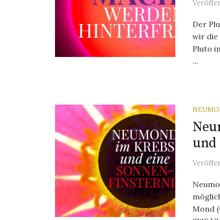
Veröffe
Der Plu
wir die
Pluto i
...
NEUMO
Neum
und 
Veröffe
Neumon
möglich
Mond (