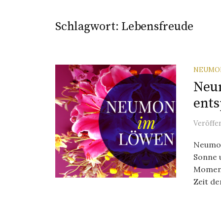
Schlagwort:
Lebensfreude
NEUMO
Neu
ent
Veröffe
Neumon
Sonne 
Moment
Zeit der