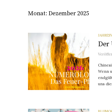
Monat:
Dezember 2025
JAHRES
Der 
Veröffe
Chines
Wenn u
endgült
uns dies
BLUMO