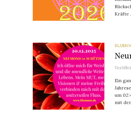
Rücksc
Kräfte .
BLUMO
Neum
Veröffe
Ein ga
Jahres
um 02:4
mit dem