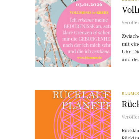
Voll
Veröffe
Zwisch
mit ei
Uhr. D
und de.
BLUMO
Rück
Veröffe
Rückläu
Rückläu