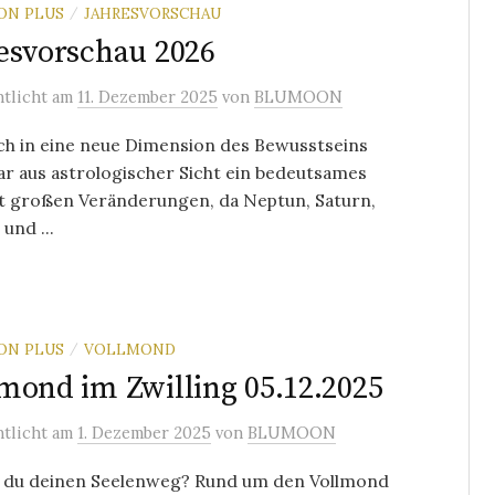
ON PLUS
JAHRESVORSCHAU
/
esvorschau 2026
ntlicht
am
11. Dezember 2025
von
BLUMOON
ch in eine neue Dimension des Bewusstseins
r aus astrologischer Sicht ein bedeutsames
it großen Veränderungen, da Neptun, Saturn,
und ...
ON PLUS
VOLLMOND
/
mond im Zwilling 05.12.2025
ntlicht
am
1. Dezember 2025
von
BLUMOON
 du deinen Seelenweg? Rund um den Vollmond