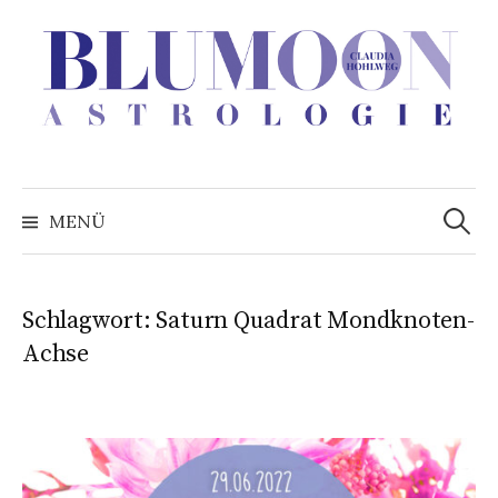
Zum
Inhalt
überspringen
Suchen
nach:
MENÜ
Schlagwort:
Saturn Quadrat Mondknoten-
Achse