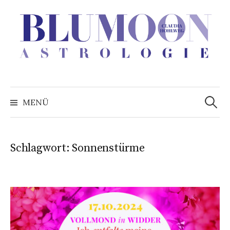
Zum
Inhalt
überspringen
Suchen
nach:
MENÜ
Schlagwort:
Sonnenstürme