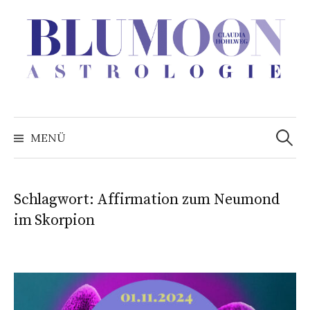
Zum
Inhalt
überspringen
Suchen
nach:
MENÜ
Schlagwort:
Affirmation zum Neumond
im Skorpion