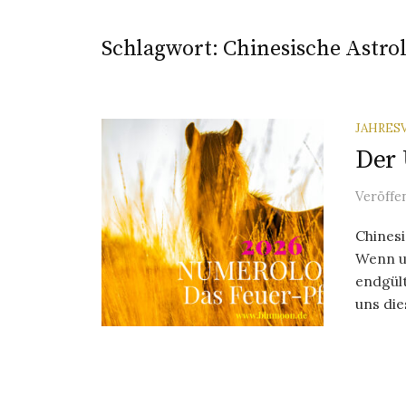
Schlagwort:
Chinesische Astro
JAHRES
Der 
Veröffe
Chines
Wenn u
endgült
uns dies