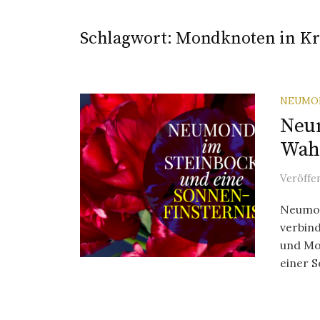
Schlagwort:
Mondknoten in Kr
NEUMO
Neu
Wahr
Veröffe
Neumon
verbin
und Mo
einer S