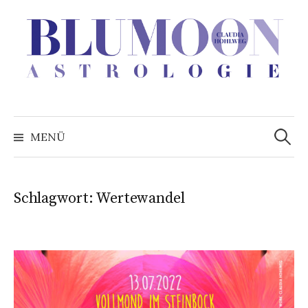
Zum
Inhalt
überspringen
Suchen
nach:
MENÜ
Schlagwort:
Wertewandel