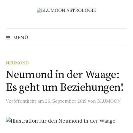
Zum
Inhalt
überspringen
Suchen
nach:
MENÜ
NEUMOND
Neumond in der Waage:
Es geht um Beziehungen!
Veröffentlicht
am
26. September 2019
von
BLUMOON