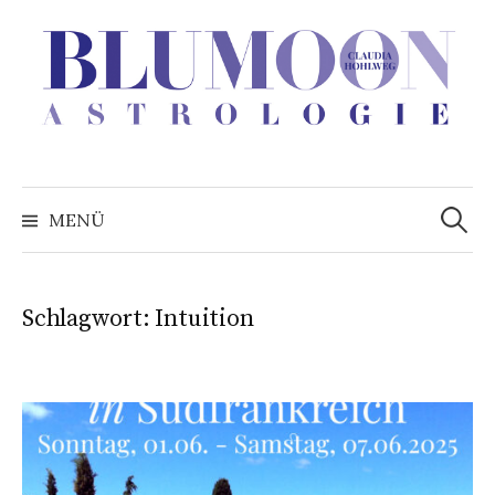
Zum
Inhalt
überspringen
Suchen
nach:
MENÜ
Schlagwort:
Intuition