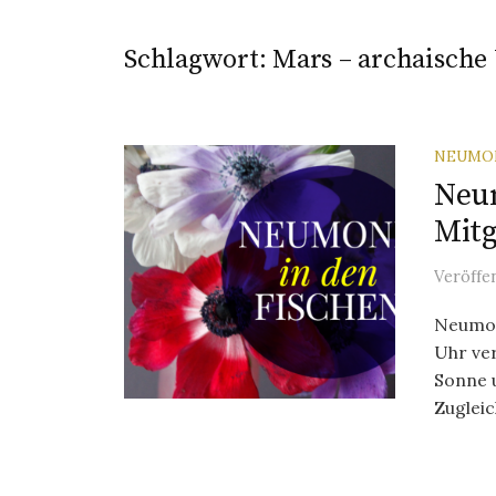
Schlagwort:
Mars – archaische
NEUMO
Neum
Mitg
Veröffe
Neumon
Uhr ve
Sonne 
Zugleic