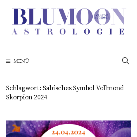
Zum
Inhalt
überspringen
Suchen
nach:
MENÜ
Schlagwort:
Sabisches Symbol Vollmond
Skorpion 2024