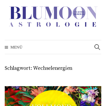
Zum
Inhalt
überspringen
Suchen
nach:
MENÜ
Schlagwort:
Wechselenergien