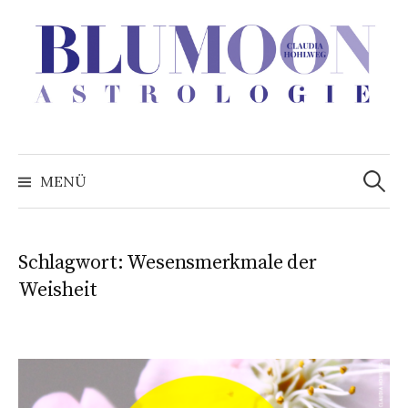
Zum
Inhalt
überspringen
Suchen
nach:
MENÜ
Schlagwort:
Wesensmerkmale der
Weisheit