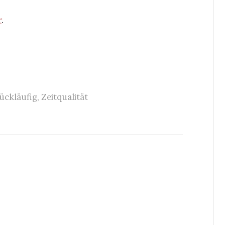
r
.
ückläufig
,
Zeitqualität