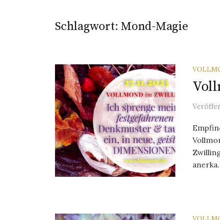
Schlagwort:
Mond-Magie
VOLLM
Voll
Veröffe
Empfin
Vollmon
Zwillin
anerka..
VOLLM