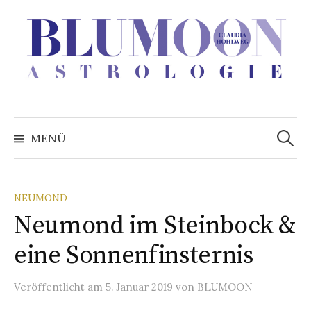
Zum
Inhalt
überspringen
Suchen
nach:
MENÜ
NEUMOND
Neumond im Steinbock &
eine Sonnenfinsternis
Veröffentlicht
am
5. Januar 2019
von
BLUMOON