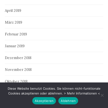
April 2019
März 2019
Februar 2019
Januar 2019
Dezember 2018
November 2018
Oktober 2018
Diese Website benutzt Cookies. Sie können nicht-funktionale
September 2018
Cookies akzeptieren oder ablehnen.
> Mehr Informationen <
Akzeptieren
Ablehnen
August 2018