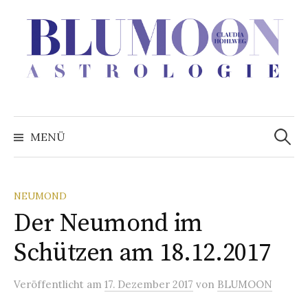
Zum
Inhalt
überspringen
Suchen
nach:
MENÜ
NEUMOND
Der Neumond im
Schützen am 18.12.2017
Veröffentlicht
am
17. Dezember 2017
von
BLUMOON