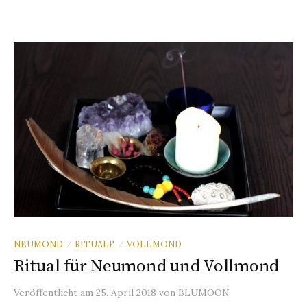
NEUMOND
RITUALE
VOLLMOND
/
/
Ritual für Neumond und Vollmond
Veröffentlicht
am
25. April 2018
von
BLUMOON