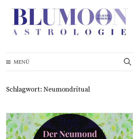
Zum
Inhalt
überspringen
Suchen
nach:
MENÜ
Schlagwort:
Neumondritual