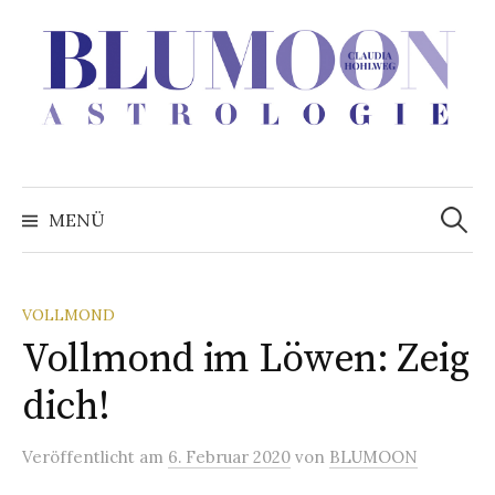
Zum
Inhalt
überspringen
Suchen
nach:
MENÜ
VOLLMOND
Vollmond im Löwen: Zeig
dich!
Veröffentlicht
am
6. Februar 2020
von
BLUMOON