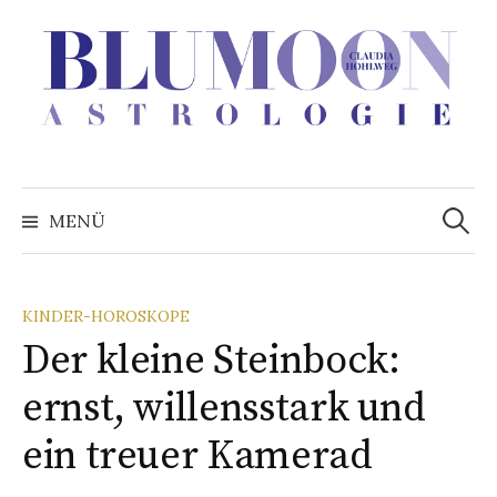
Zum
Inhalt
überspringen
Suchen
nach:
MENÜ
KINDER-HOROSKOPE
Der kleine Steinbock:
ernst, willensstark und
ein treuer Kamerad