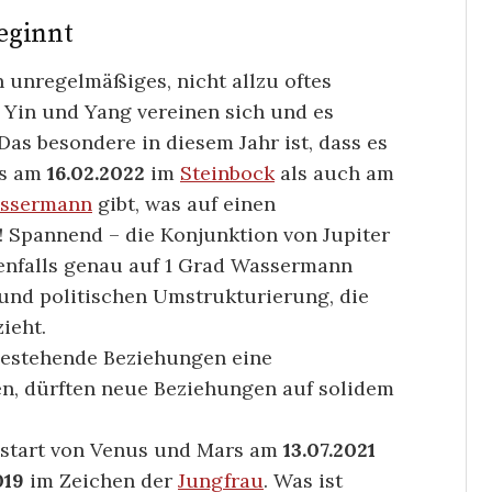
eginnt
n unregelmäßiges, nicht allzu oftes
 Yin und Yang vereinen sich und es
as besondere in diesem Jahr ist, dass es
rs am
16.02.2022
im
Steinbock
als auch am
ssermann
gibt, was auf einen
! Spannend – die Konjunktion von Jupiter
enfalls genau auf 1 Grad Wassermann
n und politischen Umstrukturierung, die
ieht.
estehende Beziehungen eine
n, dürften neue Beziehungen auf solidem
eustart von Venus und Mars am
13.07.2021
019
im Zeichen der
Jungfrau
. Was ist