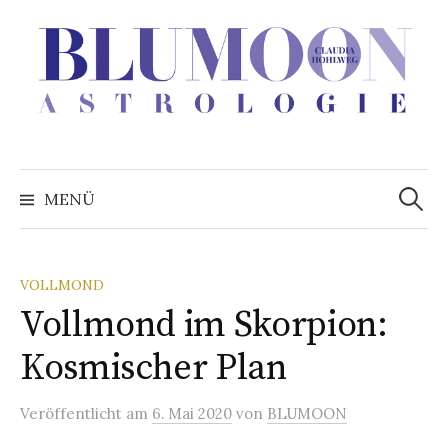
Zum
Inhalt
überspringen
Suchen
nach:
MENÜ
VOLLMOND
Vollmond im Skorpion:
Kosmischer Plan
Veröffentlicht
am
6. Mai 2020
von
BLUMOON