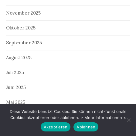
November 2025
Oktober 2025
September 2025
August 2025
Juli 2025
Juni 2025
Mai 2025
Diese Website benutzt Cookies. Sie können nicht-funktionale
April 2025
Cookies akzeptieren oder ablehnen.
> Mehr Informationen <
Akzeptieren
Ablehnen
März 2025